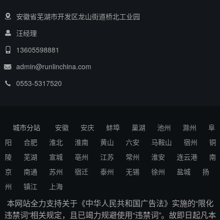
安徽省芜湖市开发区龙山街道桥北工业园
汪经理
13605598881
admin@runlinchina.com
0553-5317520
城市分站
安徽
安庆
蚌埠
巢湖
池州
滁州
阜
阳
合肥
淮北
淮南
黄山
六安
马鞍山
宿州
铜
陵
芜湖
宣城
亳州
江苏
常州
淮安
连云港
南
京
南通
苏州
宿迁
泰州
无锡
徐州
盐城
扬
州
镇江
上海
本网站全力支持关于《中华人民共和国广告法》实施的“限化
违禁词”相关规定，且已竭力规避使用“违禁词”。故即日起凡本