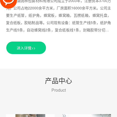
芜湖润林包装材料有限公司成立于2003年，注册资本3700万
元。公司占地22000余平方米，厂房面积16000余平方米。公司主
要生产纸管，纸护角，蜂窝板，蜂窝箱，瓦楞纸箱，蜂窝托盘，
复合纸板，胶粘制品等。公司现有设备：纸管生产线5条，纸护角
生产线5条，自动蜂窝线2条，复合纸板线1条，封箱胶带分切机2
套，全套瓦楞纸箱设备等相关辅助设备。公司现有客户群200余
家，年销售收入5000余万元。公司现已通过ISO9001、
进入详情>>
ISO18001、ISO14001三体系认证。公司有着多年的生产经验,一
直致力于环保包装产品的开发与生产,经过多年来的辛勤耕耘。致
现在已成为华东区域内较有影响力的环保纸类包装产品的企业之
一。公司的产品以外型美观/工艺精良/服务赢得了客户的认可,在
产品中心
包装行业中拥有良好的口碑,卓1越的技术是产品质量的保证,完善
的服务是我们共同发展的基础,我们愿以优良的技术/优l质的产品/
Product
实惠的价格/完善的服务与您共创双赢的未来。本公司一直秉承以
诚待人,以客为本经营...