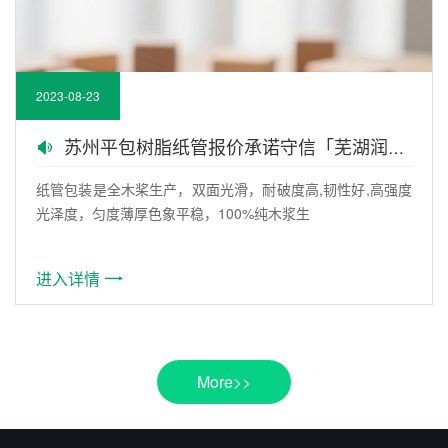
2023-08-23
苏州平包树脂纸管报价承诺守信「芜湖润林纸管」
纸管包装是全木桨生产，双面光滑，耐破度高,韧性好,高强度
光泽度，匀度薄厚色象平稳，100%纯木浆生
进入详情
More>>